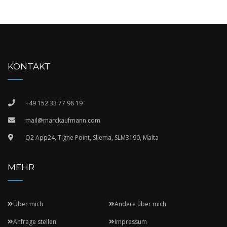
KONTAKT
+49 152 33 77 98 19
mail@marckaufmann.com
Q2 App24, Tigne Point, Sliema, SLM3190, Malta
MEHR
Über mich
Andere über mich
Anfrage stellen
Impressum