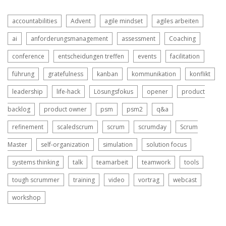
accountabilities
Advent
agile mindset
agiles arbeiten
ai
anforderungsmanagement
assessment
Coaching
conference
entscheidungen treffen
events
facilitation
führung
gratefulness
kanban
kommunikation
konflikt
leadership
life-hack
Lösungsfokus
opener
product
backlog
product owner
psm
psm2
q&a
refinement
scaledscrum
scrum
scrumday
Scrum
Master
self-organization
simulation
solution focus
systems thinking
talk
teamarbeit
teamwork
tools
tough scrummer
training
video
vortrag
webcast
workshop