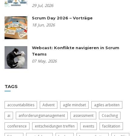
29
Jul,
2026
Scrum Day 2026 – Vorträge
18
Jun,
2026
Webcast: Konflikte navigieren in Scrum
Teams
07
May,
2026
TAGS
accountabilities
Advent
agile mindset
agiles arbeiten
ai
anforderungsmanagement
assessment
Coaching
conference
entscheidungen treffen
events
facilitation