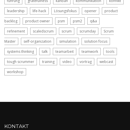
führung
gratefulness
kanban
kommunikation
konflikt
leadership
life-hack
Lösungsfokus
opener
product
backlog
product owner
psm
psm2
q&a
refinement
scaledscrum
scrum
scrumday
Scrum
Master
self-organization
simulation
solution focus
systems thinking
talk
teamarbeit
teamwork
tools
tough scrummer
training
video
vortrag
webcast
workshop
KONTAKT