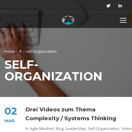
Home
self-organization
SELF-
ORGANIZATION
02
Drei Videos zum Thema
Complexity / Systems Thinking
MAR
In
Agile Mindset
,
Blog
,
Leadership
,
Self-Organization
,
Video