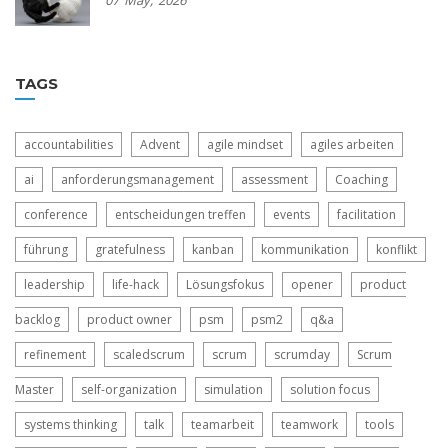
07
May,
2026
TAGS
accountabilities
Advent
agile mindset
agiles arbeiten
ai
anforderungsmanagement
assessment
Coaching
conference
entscheidungen treffen
events
facilitation
führung
gratefulness
kanban
kommunikation
konflikt
leadership
life-hack
Lösungsfokus
opener
product
backlog
product owner
psm
psm2
q&a
refinement
scaledscrum
scrum
scrumday
Scrum
Master
self-organization
simulation
solution focus
systems thinking
talk
teamarbeit
teamwork
tools