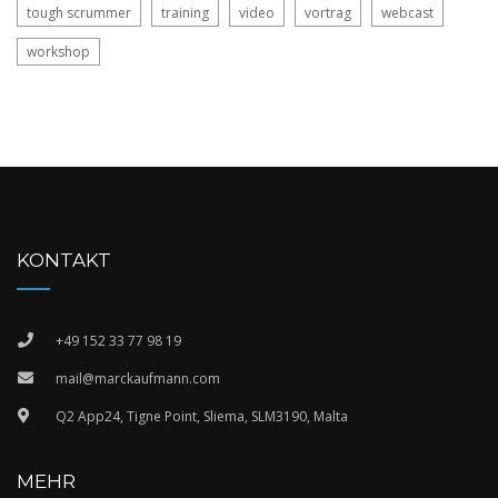
tough scrummer
training
video
vortrag
webcast
workshop
KONTAKT
+49 152 33 77 98 19
mail@marckaufmann.com
Q2 App24, Tigne Point, Sliema, SLM3190, Malta
MEHR