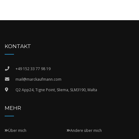
KONTAKT
+49 152 33 77 98 19
mail@marckaufmann.com
Q2 App24, Tigne Point, Sliema, SLM3190, Malta
MEHR
Über mich
Andere über mich