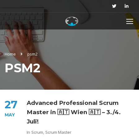
Home
psm2
PSM2
27
Advanced Professional Scrum
Master in 🇦🇹 Wien 🇦🇹 – 3./4.
MAY
Juli!
In
Scrum
,
Scrum Master