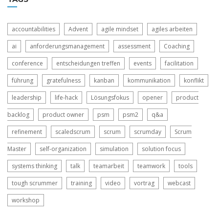
accountabilities
Advent
agile mindset
agiles arbeiten
ai
anforderungsmanagement
assessment
Coaching
conference
entscheidungen treffen
events
facilitation
führung
gratefulness
kanban
kommunikation
konflikt
leadership
life-hack
Lösungsfokus
opener
product
backlog
product owner
psm
psm2
q&a
refinement
scaledscrum
scrum
scrumday
Scrum
Master
self-organization
simulation
solution focus
systems thinking
talk
teamarbeit
teamwork
tools
tough scrummer
training
video
vortrag
webcast
workshop