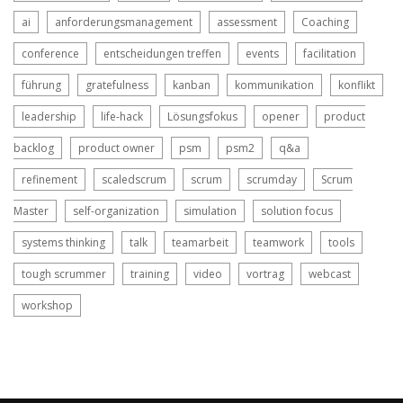
ai
anforderungsmanagement
assessment
Coaching
conference
entscheidungen treffen
events
facilitation
führung
gratefulness
kanban
kommunikation
konflikt
leadership
life-hack
Lösungsfokus
opener
product
backlog
product owner
psm
psm2
q&a
refinement
scaledscrum
scrum
scrumday
Scrum
Master
self-organization
simulation
solution focus
systems thinking
talk
teamarbeit
teamwork
tools
tough scrummer
training
video
vortrag
webcast
workshop