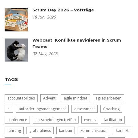
Scrum Day 2026 – Vorträge
18
Jun,
2026
Webcast: Konflikte navigieren in Scrum
Teams
07
May,
2026
TAGS
accountabilities
Advent
agile mindset
agiles arbeiten
ai
anforderungsmanagement
assessment
Coaching
conference
entscheidungen treffen
events
facilitation
führung
gratefulness
kanban
kommunikation
konflikt