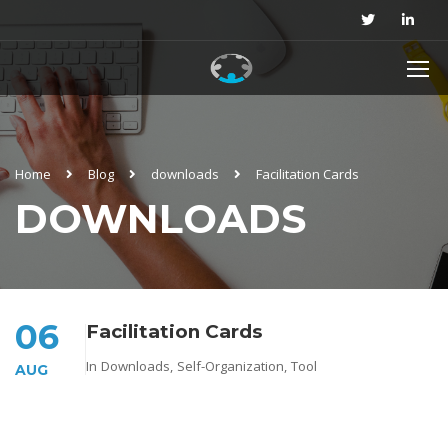
Home
Blog
downloads
Facilitation Cards
DOWNLOADS
06
Facilitation Cards
In
Downloads
,
Self-Organization
,
Tool
AUG