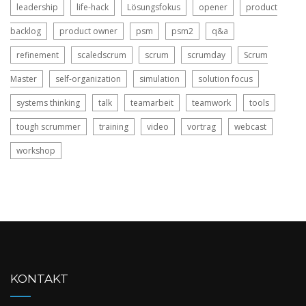
leadership
life-hack
Lösungsfokus
opener
product
backlog
product owner
psm
psm2
q&a
refinement
scaledscrum
scrum
scrumday
Scrum
Master
self-organization
simulation
solution focus
systems thinking
talk
teamarbeit
teamwork
tools
tough scrummer
training
video
vortrag
webcast
workshop
KONTAKT