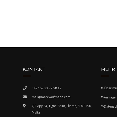
KONTAKT
MEHR
+49 152 33 77 98 19
Über mi
mail@marckaufmann.com
Anfrage 
Q2 App24, Tigne Point, Sliema, SLM3190,
Datensc
Malta