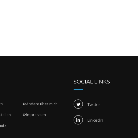
SOCIAL LINKS
ch
Andere über mich
Twitter
stellen
Impressum
Linkedin
hutz