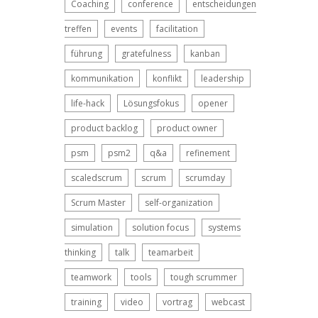
Coaching
conference
entscheidungen
treffen
events
facilitation
führung
gratefulness
kanban
kommunikation
konflikt
leadership
life-hack
Lösungsfokus
opener
product backlog
product owner
psm
psm2
q&a
refinement
scaledscrum
scrum
scrumday
Scrum Master
self-organization
simulation
solution focus
systems
thinking
talk
teamarbeit
teamwork
tools
tough scrummer
training
video
vortrag
webcast