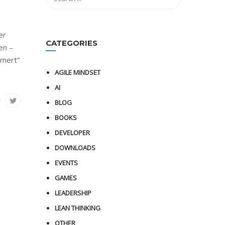
er
CATEGORIES
en –
mmert”
AGILE MINDSET
AI
BLOG
BOOKS
DEVELOPER
DOWNLOADS
EVENTS
GAMES
LEADERSHIP
LEAN THINKING
OTHER