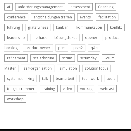
ai
anforderungsmanagement
assessment
Coaching
conference
entscheidungen treffen
events
facilitation
führung
gratefulness
kanban
kommunikation
konflikt
leadership
life-hack
Lösungsfokus
opener
product
backlog
product owner
psm
psm2
q&a
refinement
scaledscrum
scrum
scrumday
Scrum
Master
self-organization
simulation
solution focus
systems thinking
talk
teamarbeit
teamwork
tools
tough scrummer
training
video
vortrag
webcast
workshop