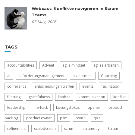
Webcast: Konflikte navigieren in Scrum
Teams
07
May,
2026
TAGS
accountabilities
Advent
agile mindset
agiles arbeiten
ai
anforderungsmanagement
assessment
Coaching
conference
entscheidungen treffen
events
facilitation
führung
gratefulness
kanban
kommunikation
konflikt
leadership
life-hack
Lösungsfokus
opener
product
backlog
product owner
psm
psm2
q&a
refinement
scaledscrum
scrum
scrumday
Scrum