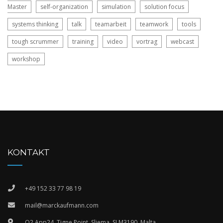
Master
self-organization
simulation
solution focus
systems thinking
talk
teamarbeit
teamwork
tools
tough scrummer
training
video
vortrag
webcast
workshop
KONTAKT
+49 152 33 77 98 19
mail@marckaufmann.com
Q2 App24, Tigne Point, Sliema, SLM3190, Malta