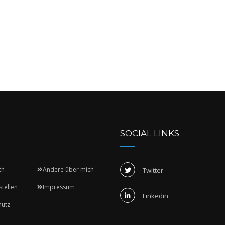
SOCIAL LINKS
ch
Andere über mich
Twitter
stellen
Impressum
Linkedin
hutz