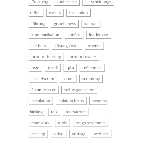
Coaching
conference
entscheidungen
treffen
events
facilitation
führung
gratefulness
kanban
kommunikation
konflikt
leadership
life-hack
Lösungsfokus
opener
product backlog
product owner
psm
psm2
q&a
refinement
scaledscrum
scrum
scrumday
Scrum Master
self-organization
simulation
solution focus
systems
thinking
talk
teamarbeit
teamwork
tools
tough scrummer
training
video
vortrag
webcast