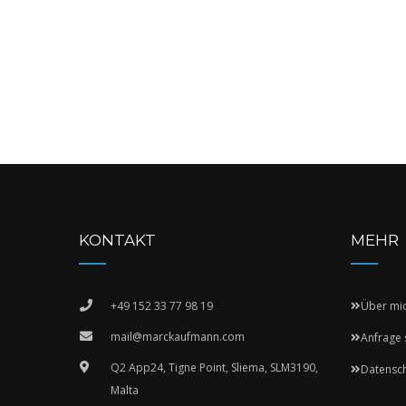
KONTAKT
MEHR
+49 152 33 77 98 19
Über mi
mail@marckaufmann.com
Anfrage 
Q2 App24, Tigne Point, Sliema, SLM3190,
Datensc
Malta