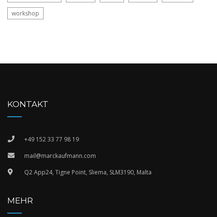
workshop
KONTAKT
+49 152 33 77 98 19
mail@marckaufmann.com
Q2 App24, Tigne Point, Sliema, SLM3190, Malta
MEHR