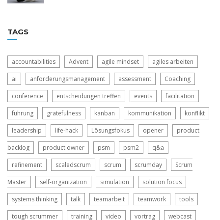
TAGS
accountabilities
Advent
agile mindset
agiles arbeiten
ai
anforderungsmanagement
assessment
Coaching
conference
entscheidungen treffen
events
facilitation
führung
gratefulness
kanban
kommunikation
konflikt
leadership
life-hack
Lösungsfokus
opener
product
backlog
product owner
psm
psm2
q&a
refinement
scaledscrum
scrum
scrumday
Scrum
Master
self-organization
simulation
solution focus
systems thinking
talk
teamarbeit
teamwork
tools
tough scrummer
training
video
vortrag
webcast