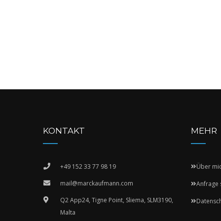
KONTAKT
MEHR
+49 152 33 77 98 19
Über mi
mail@marckaufmann.com
Anfrage 
Q2 App24, Tigne Point, Sliema, SLM3190,
Datensc
Malta