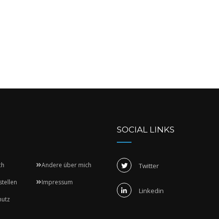
SOCIAL LINKS
ch
Andere über mich
Twitter
stellen
Impressum
Linkedin
hutz