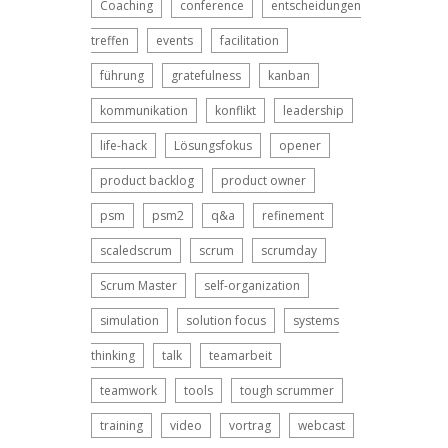
Coaching
conference
entscheidungen
treffen
events
facilitation
führung
gratefulness
kanban
kommunikation
konflikt
leadership
life-hack
Lösungsfokus
opener
product backlog
product owner
psm
psm2
q&a
refinement
scaledscrum
scrum
scrumday
Scrum Master
self-organization
simulation
solution focus
systems
thinking
talk
teamarbeit
teamwork
tools
tough scrummer
training
video
vortrag
webcast