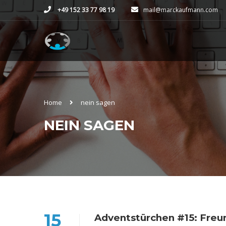
+49 152 33 77 98 19
mail@marckaufmann.com
Home
nein sagen
NEIN SAGEN
15
Adventstürchen #15: Freun