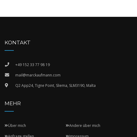
KONTAKT
+49 152 33 77 98 19
mail@marckaufmann.com
Q2 App24, Tigne Point, Sliema, SLM3190, Malta
MEHR
Über mich
Andere über mich
Anfrage stellen
Impressum