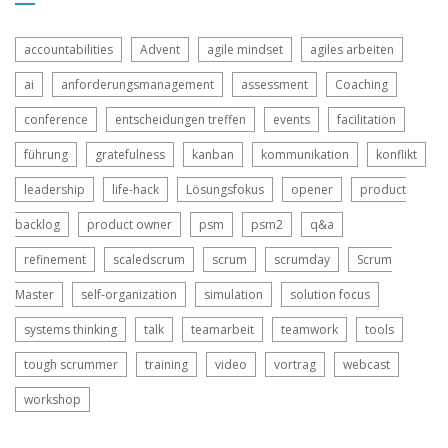
accountabilities
Advent
agile mindset
agiles arbeiten
ai
anforderungsmanagement
assessment
Coaching
conference
entscheidungen treffen
events
facilitation
führung
gratefulness
kanban
kommunikation
konflikt
leadership
life-hack
Lösungsfokus
opener
product
backlog
product owner
psm
psm2
q&a
refinement
scaledscrum
scrum
scrumday
Scrum
Master
self-organization
simulation
solution focus
systems thinking
talk
teamarbeit
teamwork
tools
tough scrummer
training
video
vortrag
webcast
workshop