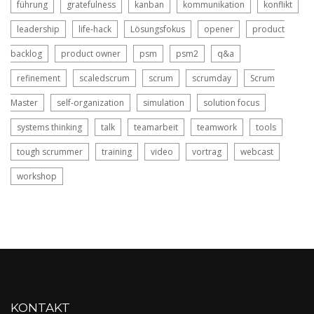
führung
gratefulness
kanban
kommunikation
konflikt
leadership
life-hack
Lösungsfokus
opener
product
backlog
product owner
psm
psm2
q&a
refinement
scaledscrum
scrum
scrumday
Scrum
Master
self-organization
simulation
solution focus
systems thinking
talk
teamarbeit
teamwork
tools
tough scrummer
training
video
vortrag
webcast
workshop
KONTAKT