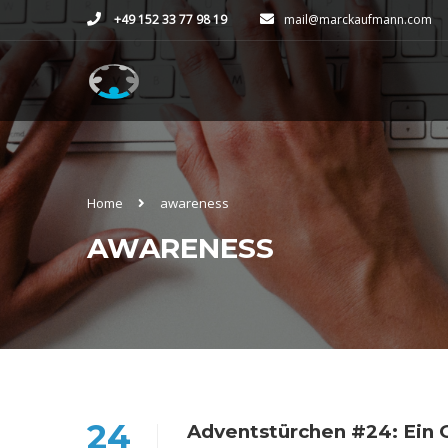
+49 152 33 77 98 19
mail@marckaufmann.com
Home
awareness
AWARENESS
24
Adventstürchen #24: Ein 