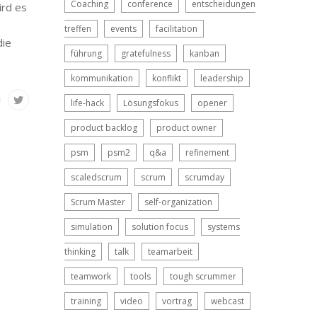
Coaching
conference
entscheidungen
ird es
treffen
events
facilitation
die
führung
gratefulness
kanban
kommunikation
konflikt
leadership
life-hack
Lösungsfokus
opener
product backlog
product owner
psm
psm2
q&a
refinement
scaledscrum
scrum
scrumday
Scrum Master
self-organization
simulation
solution focus
systems
thinking
talk
teamarbeit
teamwork
tools
tough scrummer
training
video
vortrag
webcast