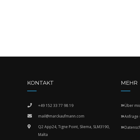
KONTAKT
MEHR
+49 152 33 77 98 19
Über mi
mail@marckaufmann.com
Anfrage 
Q2 App24, Tigne Point, Sliema, SLM3190,
Datensc
Malta