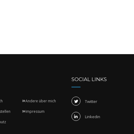
SOCIAL LINKS
ch
Andere über mich
Twitter
stellen
Impressum
Linkedin
hutz