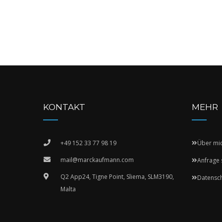
KONTAKT
MEHR
+49 152 33 77 98 19
Über mi
mail@marckaufmann.com
Anfrage 
Q2 App24, Tigne Point, Sliema, SLM3190,
Datensc
Malta