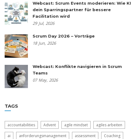
Webcast: Scrum Events moderieren: Wie KI
dein Sparringspartner für bessere
Facilitation wird
29
Jul,
2026
Scrum Day 2026 – Vorträge
18
Jun,
2026
Webcast: Konflikte navigieren in Scrum
Teams
07
May,
2026
TAGS
accountabilities
Advent
agile mindset
agiles arbeiten
ai
anforderungsmanagement
assessment
Coaching