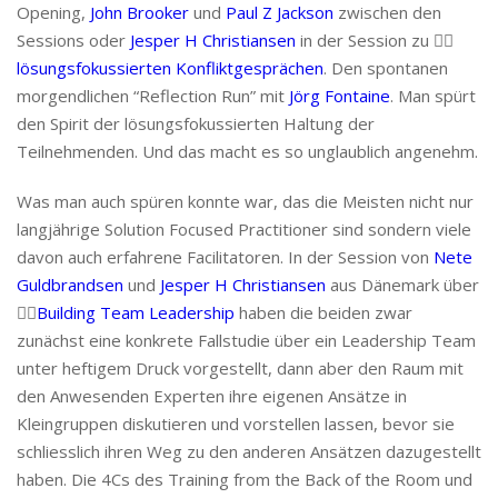
Opening,
John Brooker
und
Paul Z Jackson
zwischen den
Sessions oder
Jesper H Christiansen
in der Session zu 👉🏻
lösungsfokussierten Konfliktgesprächen
. Den spontanen
morgendlichen “Reflection Run” mit
Jörg Fontaine
. Man spürt
den Spirit der lösungsfokussierten Haltung der
Teilnehmenden. Und das macht es so unglaublich angenehm.
Was man auch spüren konnte war, das die Meisten nicht nur
langjährige Solution Focused Practitioner sind sondern viele
davon auch erfahrene Facilitatoren. In der Session von
Nete
Guldbrandsen
und
Jesper H Christiansen
aus Dänemark über
👉🏻
Building Team Leadership
haben die beiden zwar
zunächst eine konkrete Fallstudie über ein Leadership Team
unter heftigem Druck vorgestellt, dann aber den Raum mit
den Anwesenden Experten ihre eigenen Ansätze in
Kleingruppen diskutieren und vorstellen lassen, bevor sie
schliesslich ihren Weg zu den anderen Ansätzen dazugestellt
haben. Die 4Cs des Training from the Back of the Room und