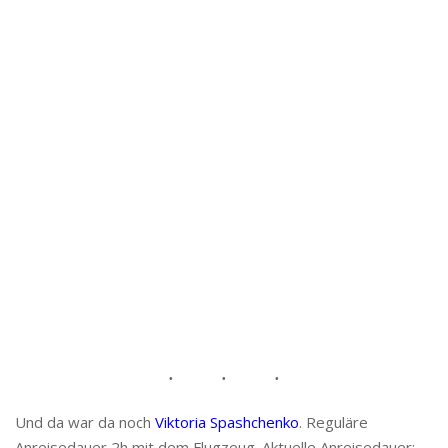
Und da war da noch
Viktoria Spashchenko
. Reguläre
Anreisedauer 2h mit dem Flugzeug. Aktuelle Anreisedauer: