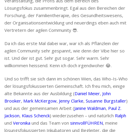
Veranstaltung, die Profis aus dem Bereich des
Lösungsfokus zusammenbringt. Egal aus den Bereichen der
Forschung, der Familientherapie, des Gesundheitswesens,
der Organisationsentwicklung und neuerdings eben auch mit
Vertretern der agilen Community 😎.
Da ich das erste Mal dabei war, war ich als Pflänzlein der
agilen Community sehr gespannt, wie denn der Vibe hier so
ist. Und der ist gut. Sehr gut sogar. Sehr warm. Sehr
willkommen heissend. Kenn ich doch irgendwoher 😂.
Und so trifft sie sich dann im schönen Wien, das Who-Is-Who
der lösungsfokussierten Gemeinschaft. Ich freu mich, einige
alte Bekannte aus der Ausbildung (
Daniel Meier
,
John
Brooker
,
Mark McKergow
,
Jenny Clarke
,
Susanne Burgstaller
)
und aus der gemeinsamen Arbeit (
Janine Waldman
,
Paul Z.
Jackson
,
Klaus Schenck
) wiederzusehen – und natürlich
Ralph
und
Veronika
und das Team von
sinnvollFÜHREN
, meine
lösungsfokussierten Inkubatoren und Begleiter, die die