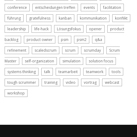
conference
entscheidungen treffen
events
facilitation
führung
gratefulness
kanban
kommunikation
konflikt
leadership
life-hack
Lösungsfokus
opener
product
backlog
product owner
psm
psm2
q&a
refinement
scaledscrum
scrum
scrumday
Scrum
Master
self-organization
simulation
solution focus
systems thinking
talk
teamarbeit
teamwork
tools
tough scrummer
training
video
vortrag
webcast
workshop